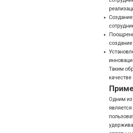
сотрудни
реализац
Создание
сотрудник
Поощрени
создание
Установл
инноваци
Таким об
качестве 
Приме
Одним из
является 
пользова
удержива