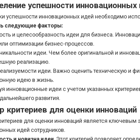
еление успешности инновационных 
ки успешности инновационных идей необходимо испо
ть следующие факторы:
ость и целесообразность идеи для бизнеса. Инновац
или оптимизации бизнес-процессов.
уникальности идеи. Чем более оригинальной и иннова
пешную реализацию.
реализуемости идеи. Важно оценить техническую и ф
онную идею в жизнь.
уя инновационные идеи с учетом указанных критери
 дальнейшего развития.
р критериев для оценки инноваций
ритериев для оценки инноваций является ключевым 
онных идей сотрудников.
ость и новизна идеи
. Этот критерий позволяет опре