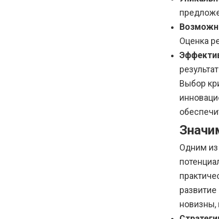
предложе
Возможн
Оценка р
Эффекти
результа
Выбор кри
инноваци
обеспечи
Значи
Одним из
потенциа
практичес
развитие 
новизны, 
Стратеги