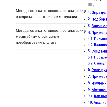
Методы оценки готовности организации к
Определ
внедрению новых систем мотивации
Подбор 
Значимо
Методы оценки готовности организации к
Примене
масштабным структурным
Примен
преобразованиям штата
Важнос
Создани
Прозра
Стимул
Роли ру
Примеры
Изучени
Мотивац
Как вы
Анализ