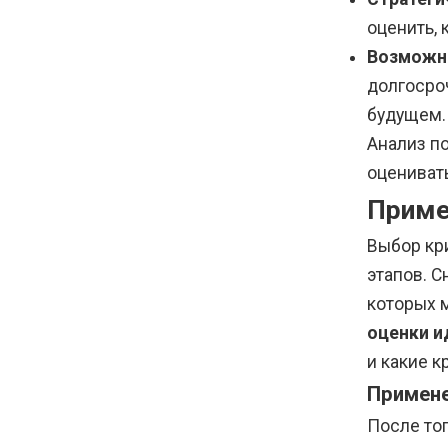
оценить, 
Возможн
долгосроч
будущем.
Анализ п
оценивать
Приме
Выбор кр
этапов. 
которых 
оценки и
и какие к
Примене
После то