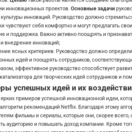
ков.
Целью
такой работы является создание благопри
ии инновационных проектов.
Основные задачи
руково
 культуры инноваций. Руководство должно стремить
и чувствуют себя комфортно и могут предлагать свои
е и поддержка. Важно активно поощрять и признават
 и внедрение инноваций;
ение ясных критериев. Руководство должно определ
онных идей и поощрять сотрудников, соответствующи
разом, эффективное руководство способствует развит
катализатора для творческих идей сотрудников и пом
ры успешных идей и их воздействи
 ярких примеров успешной инновационной идеи, кото
алгоритм рекомендаций Netflix. Благодаря этому алг
телям фильмы и сериалы, которые они, скорее всего,
ть аудиторию и повышать доход компании. Кроме того