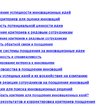
ение успешности инновационных идей
критериев для оценки инноваций
сть потенциальной ценности идеи
ние критериев к рядовым сотрудникам
ение критериев к рядовым сотрудникам
ть обратной связи и поощрения
е системы поощрения за инновационные идеи
чность и справедливость
ирование интереса к инновациям
ководства в поощрении инноваций
 успешных идей и их воздействие на компанию
е реакции сотрудников на поощрение инноваций
ия для поиска инновационных решений
брать критерии для поощрения инновационных идей?
 результатов и корректировка критериев поощрения