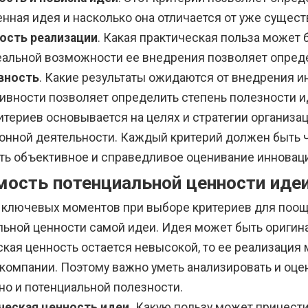
нная идея и насколько она отличается от уже сущес
ость реализации
. Какая практическая польза может 
еальной возможности ее внедрения позволяет опреде
вность
. Какие результаты ожидаются от внедрения и
тивности позволяет определить степень полезности и
териев основывается на целях и стратегии организа
онной деятельности. Каждый критерий должен быть ч
ть объективное и справедливое оценивание инновац
мость потенциальной ценности иде
 ключевых моментов при выборе критериев для поощ
льной ценности самой идеи. Идея может быть оригина
кая ценность остается невысокой, то ее реализация
компании. Поэтому важно уметь анализировать и оцен
но и потенциальной полезности.
ческая ценность идеи.
Какую пользу может принести