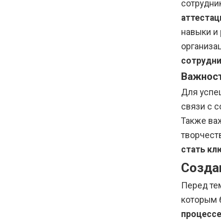
сотрудни
аттестац
навыки и 
организа
сотрудни
Важност
Для успе
связи с 
Также ва
творчест
стать кл
Созда
Перед те
которым 
процесс