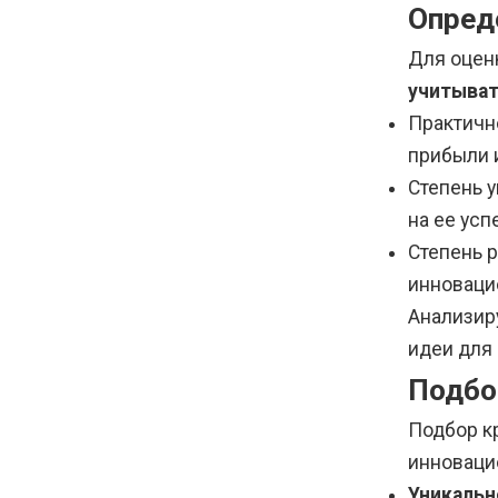
Опред
Для оцен
учитыва
Практичн
прибыли 
Степень 
на ее ус
Степень 
инноваци
Анализир
идеи для
Подбо
Подбор к
инноваци
Уникальн