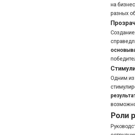
на бизне
разных о
Прозрач
Создание
справедл
основыва
победите
Стимули
Одним из
стимулир
результа
возможно
Роли 
Руководс